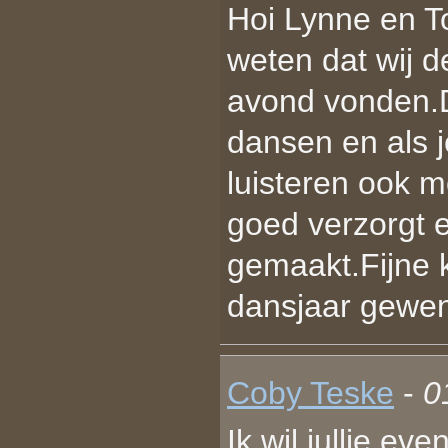
Hoi Lynne en To
weten dat wij d
avond vonden.D
dansen en als j
luisteren ook 
goed verzorgt 
gemaakt.Fijne 
dansjaar gewe
Coby Teske
-
0
Ik wil jullie ev