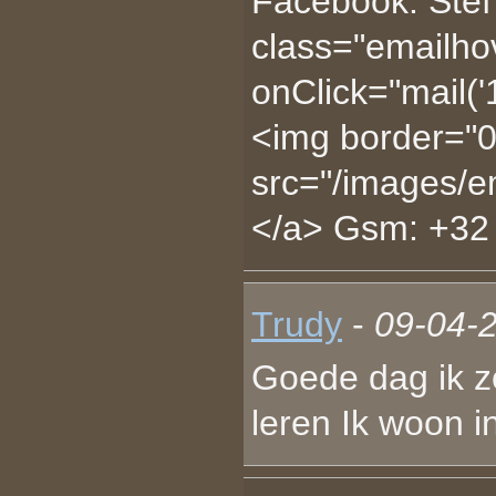
Facebook: Stef
class="emailhov
onClick="mail(
<img border="0
src="/images/e
</a> Gsm: +32
Trudy
-
09-04-2
Goede dag ik z
leren Ik woon i