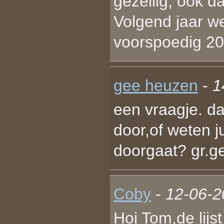
gezellig, ook 
Volgend jaar w
voorspoedig 20
gee heuzen
-
1
een vraagje. da
door,of weten ju
doorgaat? gr.ge
Coby
-
12-06-2
Hoi Tom,de lijs