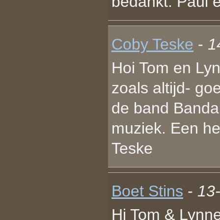
bedankt. Paul 
Coby Teske
-
1
Hoi Tom en Lyn
zoals altijd- g
de band Banda
muziek. Een he
Teske
Boet Stins
-
13
Hi Tom & Lynne